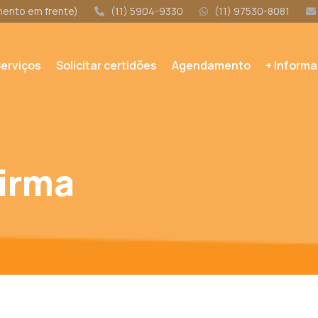
amento em frente)
(11) 5904-9330
(11) 97530-8081
erviços
Solicitar certidões
Agendamento
+ Inform
Firma