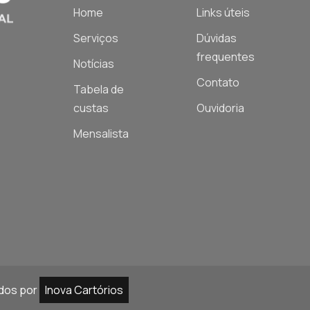
Home
Links úteis
Serviços
Dúvidas
frequentes
Notícias
Contato
Tabela de
custas
Ouvidoria
Mensalista
ados por
Inova Cartórios