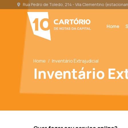
Rua Pedro de Toledo, 214 - Vila Clementino (estacion
Home
S
Home
/
Inventário Extrajudicial
Inventário Ex