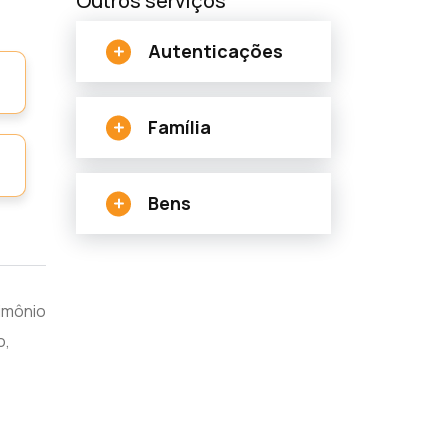
Outros serviços
Autenticações
Família
Bens
imônio
o,