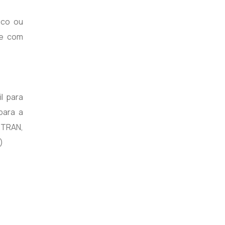
uco ou
ue com
il para
para a
ETRAN,
)