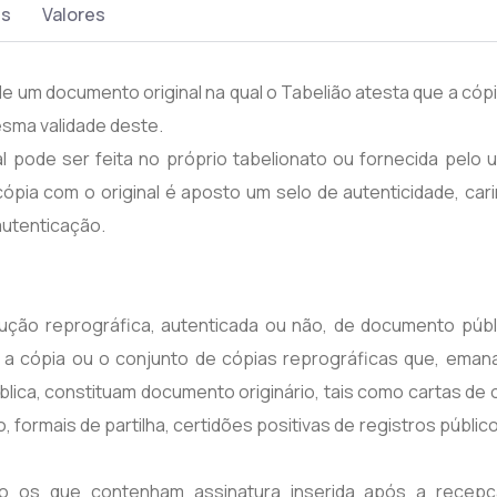
es
Valores
e um documento original na qual o Tabelião atesta que a cóp
sma validade deste.
 pode ser feita no próprio tabelionato ou fornecida pelo u
cópia com o original é aposto um selo de autenticidade, car
autenticação.
ução reprográfica, autenticada ou não, de documento públ
ão a cópia ou o conjunto de cópias reprográficas que, eman
blica, constituam documento originário, tais como cartas de
 formais de partilha, certidões positivas de registros públic
eto os que contenham assinatura inserida após a recep