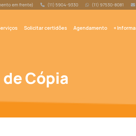
amento em frente)
(11) 5904-9330
(11) 97530-8081
erviços
Solicitar certidões
Agendamento
+ Inform
 de Cópia