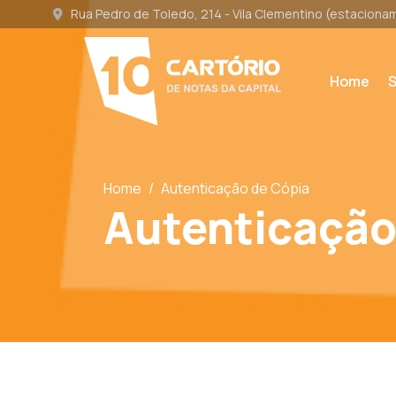
Rua Pedro de Toledo, 214 - Vila Clementino (estacion
Home
S
Home
/
Autenticação de Cópia
Autenticação