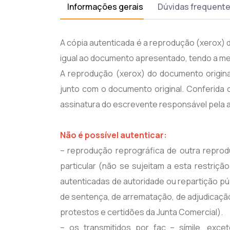
Informações gerais
Dúvidas frequent
A cópia autenticada é a reprodução (xerox) d
igual ao documento apresentado, tendo a me
A reprodução (xerox) do documento original
junto com o documento original. Conferida 
assinatura do escrevente responsável pela 
Não é possível autenticar:
– reprodução reprográfica de outra reprod
particular (não se sujeitam a esta restriç
autenticadas de autoridade ou repartição pú
de sentença, de arrematação, de adjudicação,
protestos e certidões da Junta Comercial).
– os transmitidos por fac – símile, exc