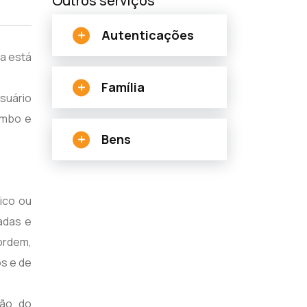
Outros serviços
Autenticações
ia está
Família
suário
imbo e
Bens
ico ou
adas e
 ordem,
os e de
ção do