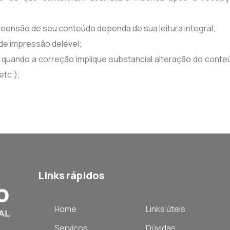
eensão de seu conteúdo dependa de sua leitura integral;
 de impressão delével;
, quando a correção implique substancial alteração do conte
etc.);
Links rápidos
Home
Links úteis
Serviços
Dúvidas